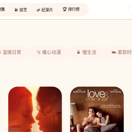
 剧集
🏆 排行榜
🎤 综艺
🌿 纪录片
🧸 温情日常
🫧 暖心动漫
🍵 慢生活
☁️ 柔软