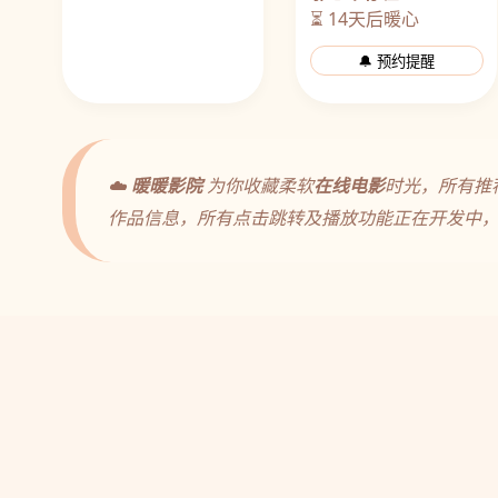
⏳ 14天后暖心
🔔 预约提醒
☁️
暖暖影院
为你收藏柔软
在线电影
时光，所有推
作品信息，所有点击跳转及播放功能正在开发中