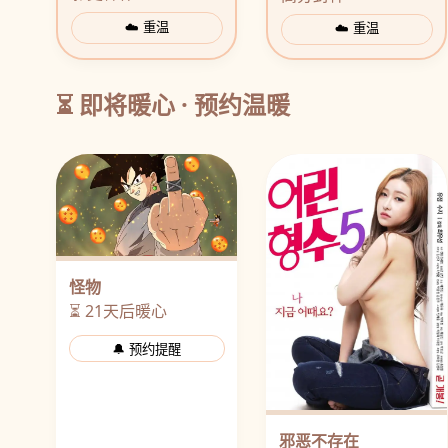
☁️ 重温
☁️ 重温
⏳ 即将暖心 · 预约温暖
怪物
⏳ 21天后暖心
🔔 预约提醒
邪恶不存在