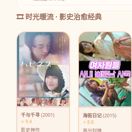
🎞️ 时光暖流 · 影史治愈经典
千与千寻
(2001)
海街日记
(2015)
⭐ 9.4
⭐ 8.8
影史神作
高分封神