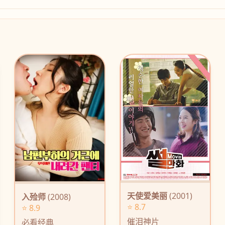
天使爱美丽
(2001)
入殓师
(2008)
⭐ 8.7
⭐ 8.9
催泪神片
必看经典