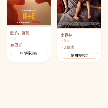
惠子，凝视
小森林
⭐ 8
⭐ 8.6
4K蓝光
HD高清
🧸 想看/预约
🧸 想看/预约