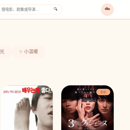
☁️
🔍
›
时光
✨ 小温暖
更新