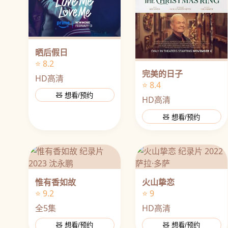
晒后假日
⭐ 8.2
完美的日子
HD高清
⭐ 8.4
🧸 想看/预约
HD高清
🧸 想看/预约
惟有香如故
火山挚恋
⭐ 9.2
⭐ 9
全5集
HD高清
🧸 想看/预约
🧸 想看/预约