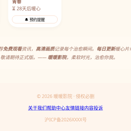
青春
⏳ 28天后暖心
🔔 预约提醒
荐
免费观看
资讯，
高清画质
记录每个治愈瞬间。
每日更新
暖心片
，敬请期待正式版。——
暖暖影院
，柔软时光，治愈你我。
© 2026 暖暖影院 · 侵权必删
关于我们
帮助中心
友情链接
内容投诉
沪ICP备2026XXXX号