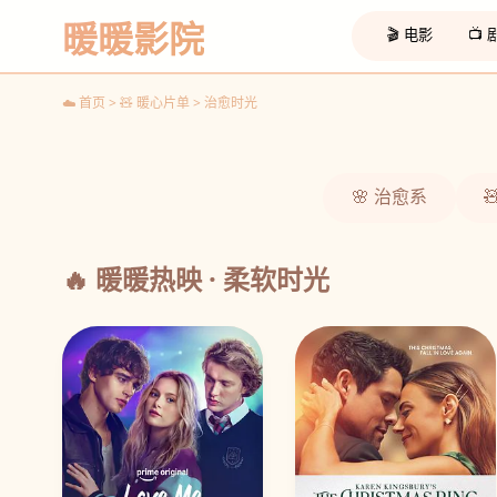
重启人生
暖暖影院
轮回友情 温暖神剧
🎬 电影
📺
☁️ 观看
☁️ 首页 > 🧸 暖心片单 > 治愈时光
‹
🌸 治愈系
🔥 暖暖热映 · 柔软时光