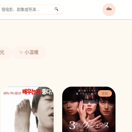
☁️
🔍
›
时光
✨ 小温暖
更新