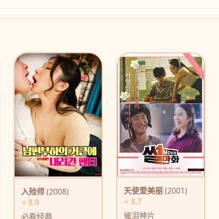
天使爱美丽
(2001)
入殓师
(2008)
⭐ 8.7
⭐ 8.9
催泪神片
必看经典