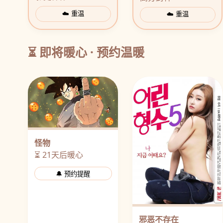
☁️ 重温
☁️ 重温
⏳ 即将暖心 · 预约温暖
怪物
⏳ 21天后暖心
🔔 预约提醒
邪恶不存在