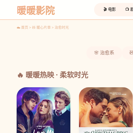
重启人生
暖暖影院
轮回友情 温暖神剧
🎬 电影
📺
☁️ 观看
☁️ 首页 > 🧸 暖心片单 > 治愈时光
‹
🌸 治愈系
🔥 暖暖热映 · 柔软时光