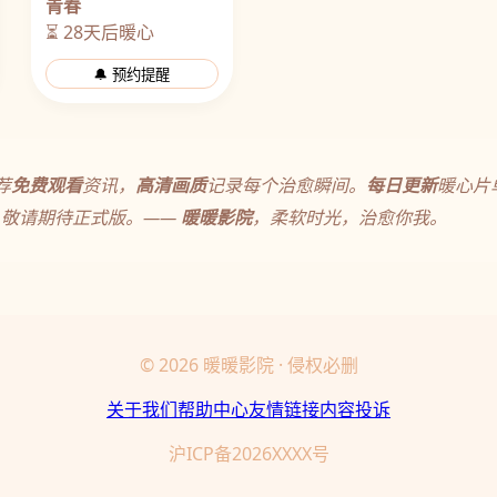
青春
⏳ 28天后暖心
🔔 预约提醒
荐
免费观看
资讯，
高清画质
记录每个治愈瞬间。
每日更新
暖心片
，敬请期待正式版。——
暖暖影院
，柔软时光，治愈你我。
© 2026 暖暖影院 · 侵权必删
关于我们
帮助中心
友情链接
内容投诉
沪ICP备2026XXXX号