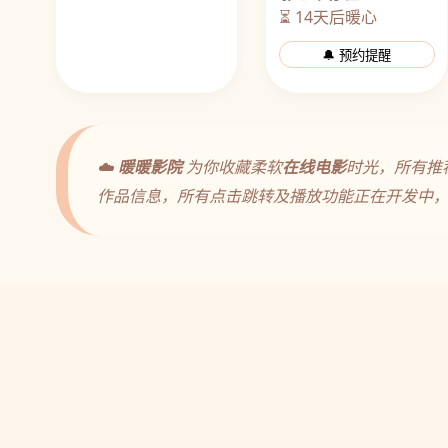
⏳ 14天后暖心
🔔 预约提醒
☁️
暖暖影院
为你收藏柔软
在线电影
时光，所有推
作品信息，所有点击跳转及播放功能正在开发中