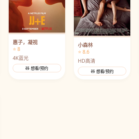
惠子，凝视
小森林
⭐ 8
⭐ 8.6
4K蓝光
HD高清
🧸 想看/预约
🧸 想看/预约