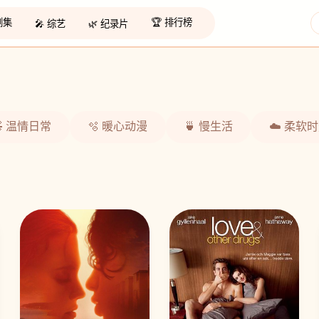
 剧集
🏆 排行榜
🎤 综艺
🌿 纪录片
🧸 温情日常
🫧 暖心动漫
🍵 慢生活
☁️ 柔软