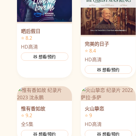
晒后假日
⭐ 8.2
完美的日子
HD高清
⭐ 8.4
🧸 想看/预约
HD高清
🧸 想看/预约
惟有香如故
火山挚恋
⭐ 9.2
⭐ 9
全5集
HD高清
🧸 想看/预约
🧸 想看/预约