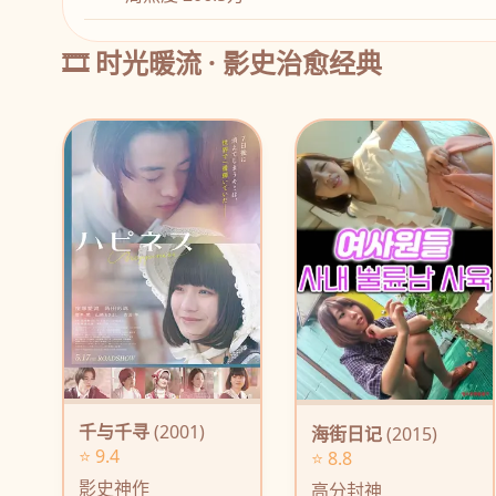
🎞️ 时光暖流 · 影史治愈经典
千与千寻
(2001)
海街日记
(2015)
⭐ 9.4
⭐ 8.8
影史神作
高分封神