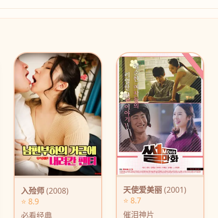
天使爱美丽
(2001)
入殓师
(2008)
⭐ 8.7
⭐ 8.9
催泪神片
必看经典