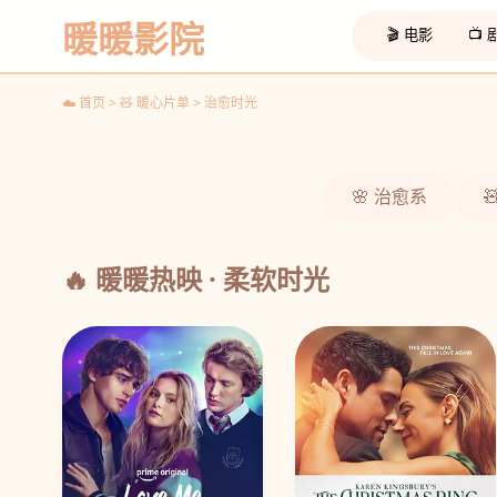
重启人生
暖暖影院
轮回友情 温暖神剧
🎬 电影
📺
☁️ 观看
☁️ 首页 > 🧸 暖心片单 > 治愈时光
‹
🌸 治愈系
🔥 暖暖热映 · 柔软时光