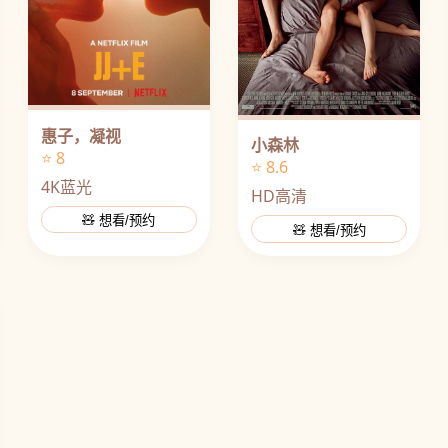
惠子，凝视
小森林
⭐ 8
⭐ 8.6
4K蓝光
HD高清
🧸 想看/预约
🧸 想看/预约