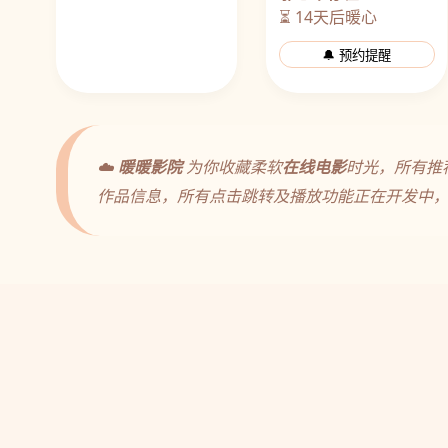
⏳ 14天后暖心
🔔 预约提醒
☁️
暖暖影院
为你收藏柔软
在线电影
时光，所有推
作品信息，所有点击跳转及播放功能正在开发中