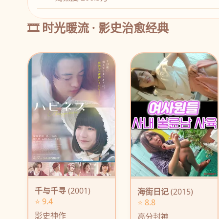
🎞️ 时光暖流 · 影史治愈经典
千与千寻
(2001)
海街日记
(2015)
⭐ 9.4
⭐ 8.8
影史神作
高分封神