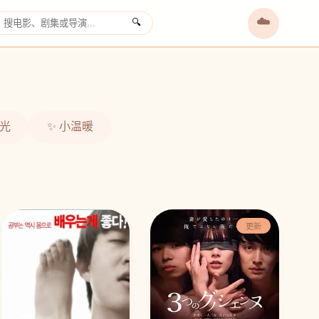
☁️
🔍
›
时光
✨ 小温暖
更新