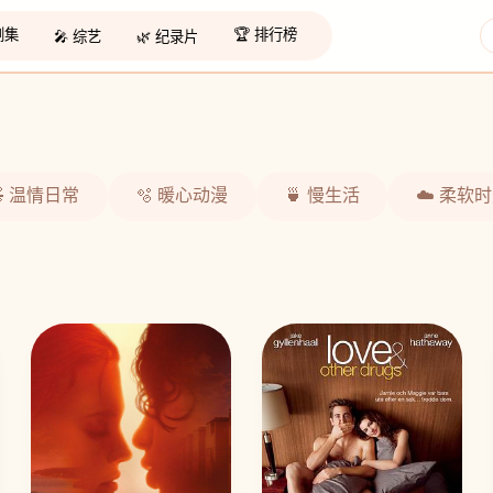
 剧集
🏆 排行榜
🎤 综艺
🌿 纪录片
🧸 温情日常
🫧 暖心动漫
🍵 慢生活
☁️ 柔软