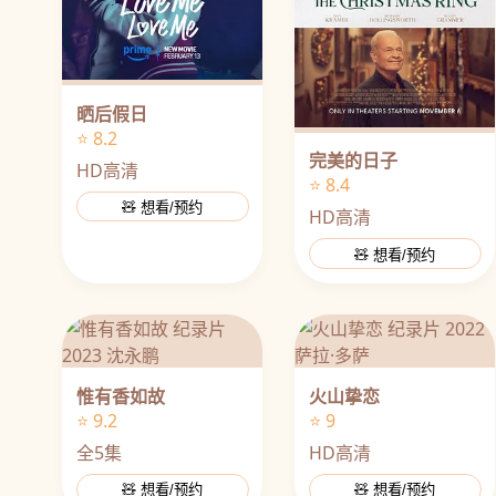
晒后假日
⭐ 8.2
完美的日子
HD高清
⭐ 8.4
🧸 想看/预约
HD高清
🧸 想看/预约
惟有香如故
火山挚恋
⭐ 9.2
⭐ 9
全5集
HD高清
🧸 想看/预约
🧸 想看/预约