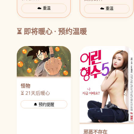
☁️ 重温
☁️ 重温
⏳ 即将暖心 · 预约温暖
怪物
⏳ 21天后暖心
🔔 预约提醒
邪恶不存在