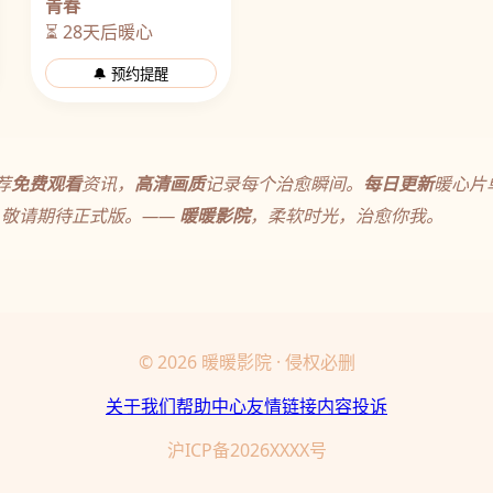
青春
⏳ 28天后暖心
🔔 预约提醒
荐
免费观看
资讯，
高清画质
记录每个治愈瞬间。
每日更新
暖心片
，敬请期待正式版。——
暖暖影院
，柔软时光，治愈你我。
© 2026 暖暖影院 · 侵权必删
关于我们
帮助中心
友情链接
内容投诉
沪ICP备2026XXXX号